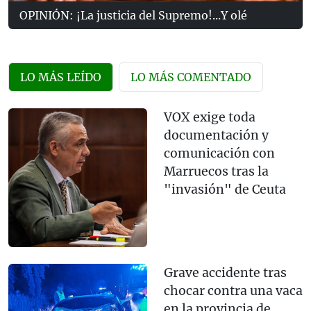
OPINIÓN: ¡La justicia del Supremo!...Y olé
LO MÁS LEÍDO
LO MÁS COMENTADO
VOX exige toda
documentación y
comunicación con
Marruecos tras la
"invasión" de Ceuta
Grave accidente tras
chocar contra una vaca
en la provincia de