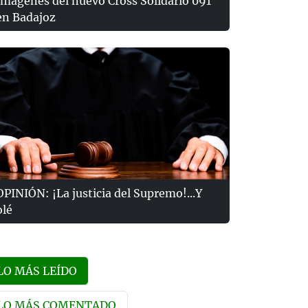
Imágenes del nuevo Cross Solidario 091
en Badajoz
OPINIÓN: ¡La justicia del Supremo!...Y
olé
LO MÁS LEÍDO
LO MÁS COMENTADO