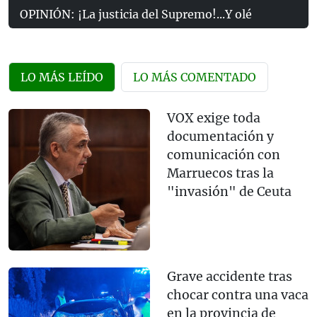
OPINIÓN: ¡La justicia del Supremo!...Y olé
LO MÁS LEÍDO
LO MÁS COMENTADO
VOX exige toda
documentación y
comunicación con
Marruecos tras la
"invasión" de Ceuta
Grave accidente tras
chocar contra una vaca
en la provincia de