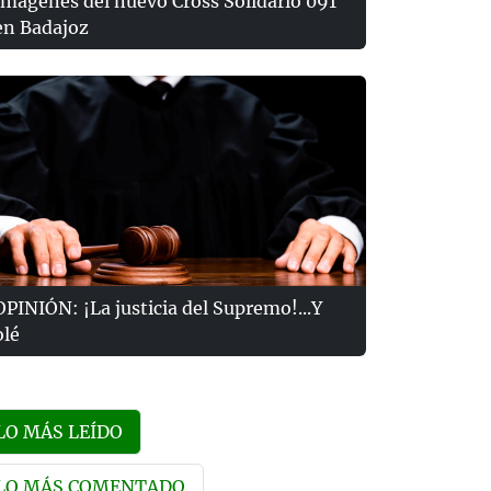
Imágenes del nuevo Cross Solidario 091
en Badajoz
OPINIÓN: ¡La justicia del Supremo!...Y
olé
LO MÁS LEÍDO
LO MÁS COMENTADO