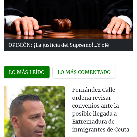
OPINIÓN: ¡La justicia del Supremo!...Y olé
LO MÁS LEÍDO
LO MÁS COMENTADO
Fernández Calle
ordena revisar
convenios ante la
posible llegada a
Extremadura de
inmigrantes de Ceuta