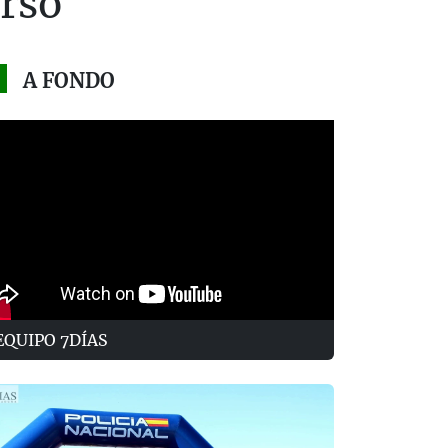
urso
A FONDO
EQUIPO 7DÍAS