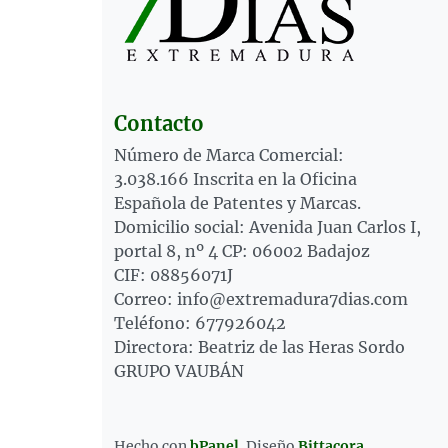
Contacto
Número de Marca Comercial:
3.038.166 Inscrita en la Oficina
Española de Patentes y Marcas.
Domicilio social: Avenida Juan Carlos I,
portal 8, nº 4 CP: 06002 Badajoz
CIF: 08856071J
Correo: info@extremadura7dias.com
Teléfono: 677926042
Directora: Beatriz de las Heras Sordo
GRUPO VAUBÁN
Hecho con
bPanel
.
Diseño
Bittacora