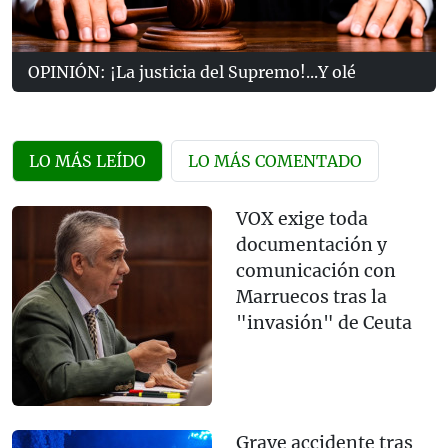
OPINIÓN: ¡La justicia del Supremo!...Y olé
LO MÁS LEÍDO
LO MÁS COMENTADO
VOX exige toda
documentación y
comunicación con
Marruecos tras la
"invasión" de Ceuta
Grave accidente tras