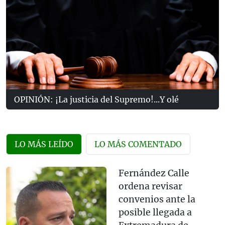
OPINIÓN: ¡La justicia del Supremo!...Y olé
LO MÁS LEÍDO
LO MÁS COMENTADO
Fernández Calle
ordena revisar
convenios ante la
posible llegada a