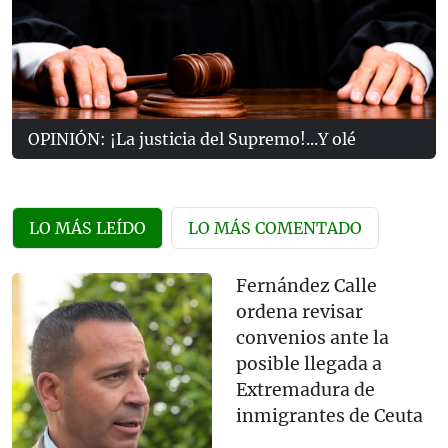
OPINIÓN: ¡La justicia del Supremo!...Y olé
LO MÁS LEÍDO
LO MÁS COMENTADO
Fernández Calle
ordena revisar
convenios ante la
posible llegada a
Extremadura de
inmigrantes de Ceuta