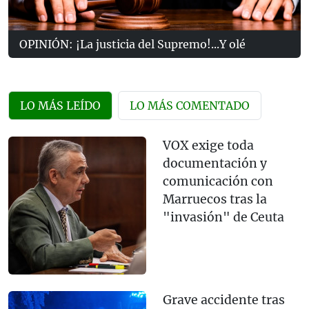
OPINIÓN: ¡La justicia del Supremo!...Y olé
LO MÁS LEÍDO
LO MÁS COMENTADO
VOX exige toda
documentación y
comunicación con
Marruecos tras la
"invasión" de Ceuta
Grave accidente tras