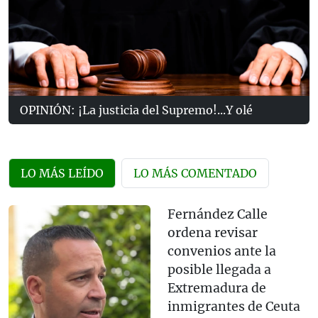
OPINIÓN: ¡La justicia del Supremo!...Y olé
LO MÁS LEÍDO
LO MÁS COMENTADO
Fernández Calle
ordena revisar
convenios ante la
posible llegada a
Extremadura de
inmigrantes de Ceuta