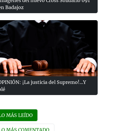
Imágenes del nuevo Cross Solidario 091
en Badajoz
OPINIÓN: ¡La justicia del Supremo!...Y
olé
LO MÁS LEÍDO
LO MÁS COMENTADO