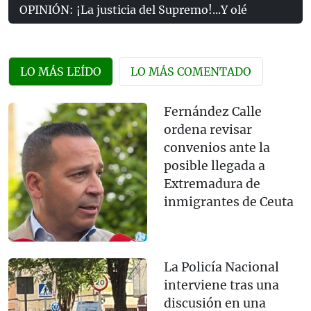
OPINIÓN: ¡La justicia del Supremo!...Y olé
LO MÁS LEÍDO
LO MÁS COMENTADO
Fernández Calle
ordena revisar
convenios ante la
posible llegada a
Extremadura de
inmigrantes de Ceuta
La Policía Nacional
interviene tras una
discusión en una