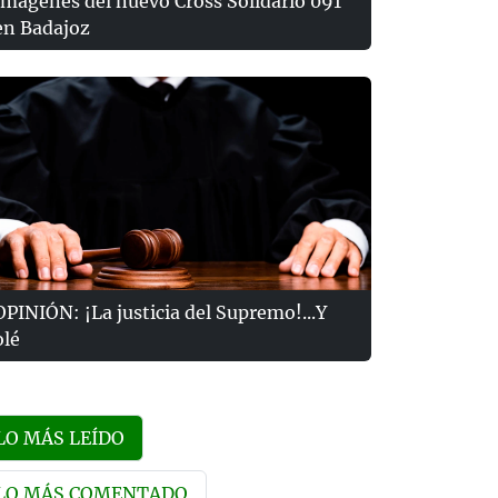
Imágenes del nuevo Cross Solidario 091
en Badajoz
OPINIÓN: ¡La justicia del Supremo!...Y
olé
LO MÁS LEÍDO
LO MÁS COMENTADO