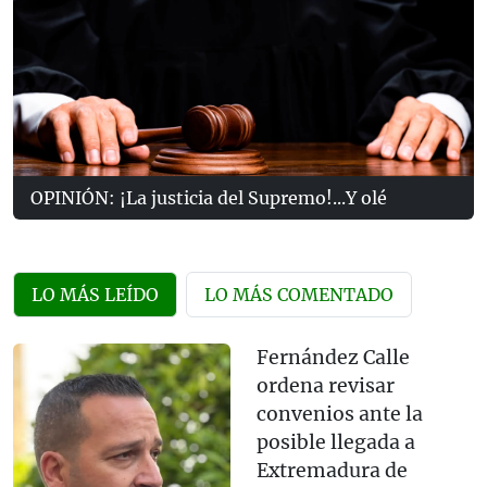
OPINIÓN: ¡La justicia del Supremo!...Y olé
LO MÁS LEÍDO
LO MÁS COMENTADO
Fernández Calle
ordena revisar
convenios ante la
posible llegada a
Extremadura de