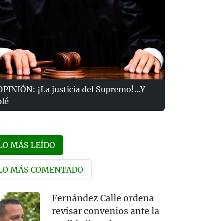
OPINIÓN: ¡La justicia del Supremo!...Y
olé
LO MÁS LEÍDO
LO MÁS COMENTADO
Fernández Calle ordena
revisar convenios ante la