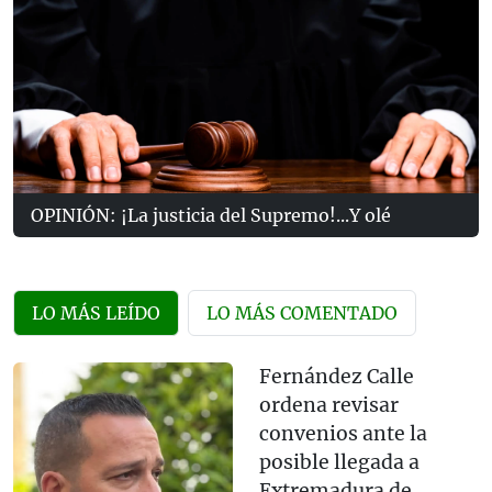
OPINIÓN: ¡La justicia del Supremo!...Y olé
LO MÁS LEÍDO
LO MÁS COMENTADO
Fernández Calle
ordena revisar
convenios ante la
posible llegada a
Extremadura de