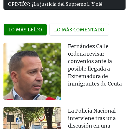
OPINIÓN: ¡La justicia del Supremo!...Y olé
LO MÁS LEÍDO
LO MÁS COMENTADO
Fernández Calle
ordena revisar
convenios ante la
posible llegada a
Extremadura de
inmigrantes de Ceuta
La Policía Nacional
interviene tras una
discusión en una