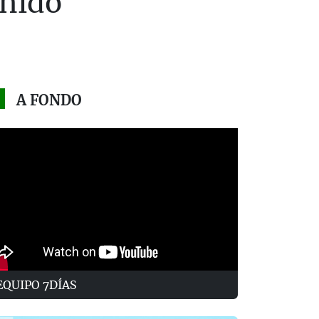
enido
A FONDO
EQUIPO 7DÍAS