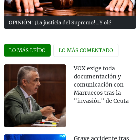
OPINIÓN: ¡La justicia del Supremo!...Y olé
LO MÁS LEÍDO
LO MÁS COMENTADO
VOX exige toda
documentación y
comunicación con
Marruecos tras la
"invasión" de Ceuta
Grave accidente tras