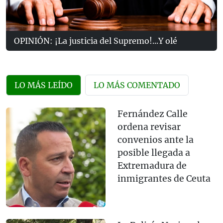
OPINIÓN: ¡La justicia del Supremo!...Y olé
LO MÁS LEÍDO
LO MÁS COMENTADO
Fernández Calle
ordena revisar
convenios ante la
posible llegada a
Extremadura de
inmigrantes de Ceuta