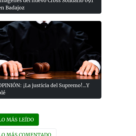
Imágenes del nuevo Cross Solidario 091
en Badajoz
OPINIÓN: ¡La justicia del Supremo!...Y
olé
LO MÁS LEÍDO
LO MÁS COMENTADO