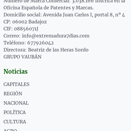
Número de Marca Comercial: 3.038.166 Inscrita en la
Oficina Española de Patentes y Marcas.
Domicilio social: Avenida Juan Carlos I, portal 8, nº 4
CP: 06002 Badajoz
CIF: 08856071J
Correo: info@extremadura7dias.com
Teléfono: 677926042
Directora: Beatriz de las Heras Sordo
GRUPO VAUBÁN
Noticias
CAPITALES
REGIÓN
NACIONAL
POLÍTICA
CULTURA
AGRO