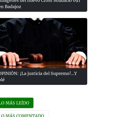
Imágenes del nuevo Cross Solidario 091
en Badajoz
OPINIÓN: ¡La justicia del Supremo!...Y
olé
LO MÁS LEÍDO
LO MÁS COMENTADO