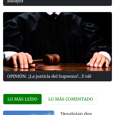
Badajoz
OPINIÓN: ¡La justicia del Supremo!...Y olé
LO MÁS LEÍDO
LO MÁS COMENTADO
Desalojan dos