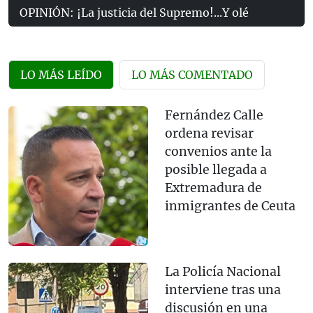
OPINIÓN: ¡La justicia del Supremo!...Y olé
LO MÁS LEÍDO
LO MÁS COMENTADO
Fernández Calle
ordena revisar
convenios ante la
posible llegada a
Extremadura de
inmigrantes de Ceuta
La Policía Nacional
interviene tras una
discusión en una