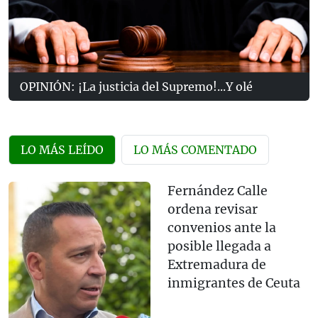
OPINIÓN: ¡La justicia del Supremo!...Y olé
LO MÁS LEÍDO
LO MÁS COMENTADO
Fernández Calle
ordena revisar
convenios ante la
posible llegada a
Extremadura de
inmigrantes de Ceuta