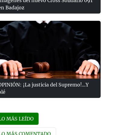
Imágenes del nuevo Cross Solidario 091
en Badajoz
OPINIÓN: ¡La justicia del Supremo!...Y
olé
LO MÁS LEÍDO
LO MÁS COMENTADO