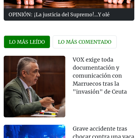
OPINIÓN: ¡La justicia del Supremo!...Y olé
LO MÁS LEÍDO
LO MÁS COMENTADO
VOX exige toda
documentación y
comunicación con
Marruecos tras la
"invasión" de Ceuta
Grave accidente tras
chocar contra una vaca