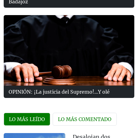
Badajoz
OPINIÓN: ¡La justicia del Supremo!...Y olé
LO MÁS LEÍDO
LO MÁS COMENTADO
Desalojan dos