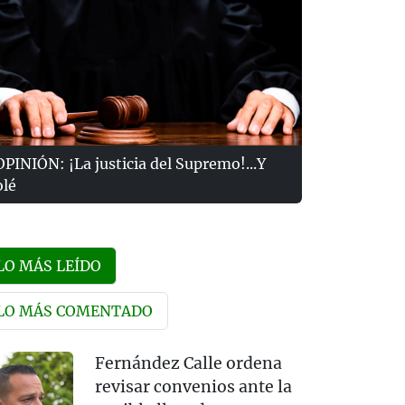
OPINIÓN: ¡La justicia del Supremo!...Y
olé
LO MÁS LEÍDO
LO MÁS COMENTADO
Fernández Calle ordena
revisar convenios ante la