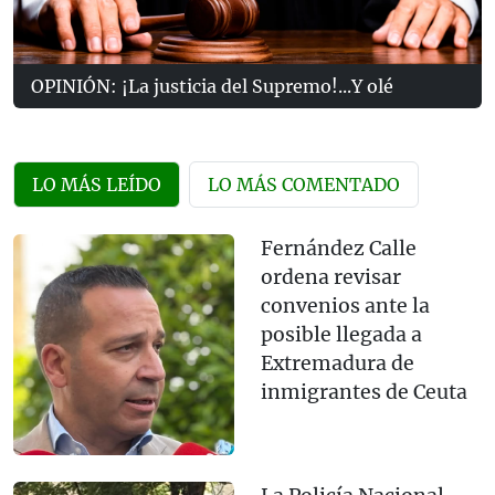
OPINIÓN: ¡La justicia del Supremo!...Y olé
LO MÁS LEÍDO
LO MÁS COMENTADO
Fernández Calle
ordena revisar
convenios ante la
posible llegada a
Extremadura de
inmigrantes de Ceuta