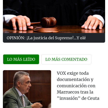
OPINIÓN: ¡La justicia del Supremo!...Y olé
LO MÁS LEÍDO
LO MÁS COMENTADO
VOX exige toda
documentación y
comunicación con
Marruecos tras la
"invasión" de Ceuta