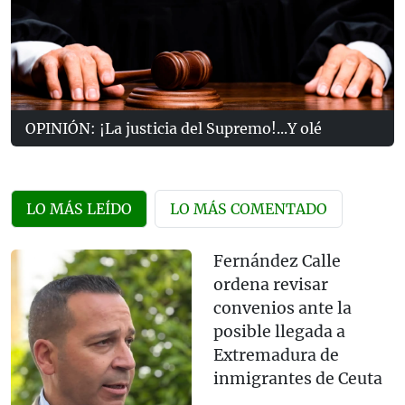
OPINIÓN: ¡La justicia del Supremo!...Y olé
LO MÁS LEÍDO
LO MÁS COMENTADO
Fernández Calle
ordena revisar
convenios ante la
posible llegada a
Extremadura de
inmigrantes de Ceuta