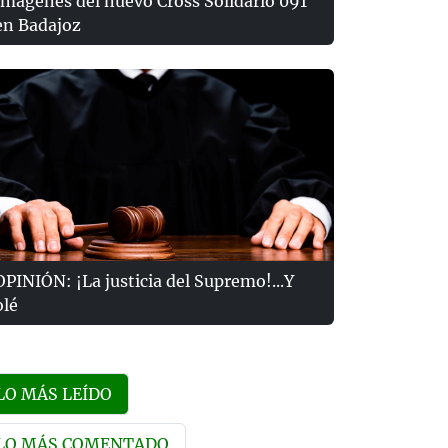
Imágenes del nuevo Cross Solidario 091
en Badajoz
OPINIÓN: ¡La justicia del Supremo!...Y
olé
LO MÁS LEÍDO
LO MÁS COMENTADO