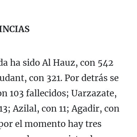
INCIAS
da ha sido Al Hauz, con 542
dant, con 321. Por detrás se
n 103 fallecidos; Uarzazate,
3; Azilal, con 11; Agadir, con
 por el momento hay tres