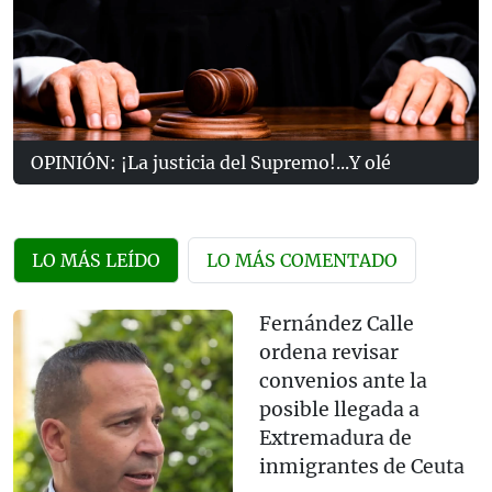
OPINIÓN: ¡La justicia del Supremo!...Y olé
LO MÁS LEÍDO
LO MÁS COMENTADO
Fernández Calle
ordena revisar
convenios ante la
posible llegada a
Extremadura de
inmigrantes de Ceuta