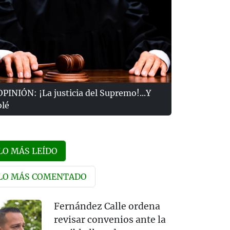
OPINIÓN: ¡La justicia del Supremo!...Y
olé
LO MÁS LEÍDO
LO MÁS COMENTADO
Fernández Calle ordena
revisar convenios ante la