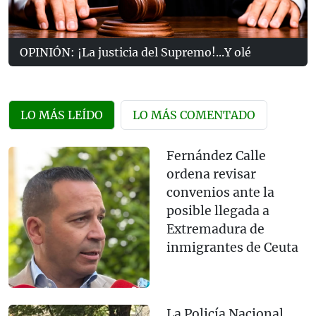
OPINIÓN: ¡La justicia del Supremo!...Y olé
LO MÁS LEÍDO
LO MÁS COMENTADO
Fernández Calle
ordena revisar
convenios ante la
posible llegada a
Extremadura de
inmigrantes de Ceuta
La Policía Nacional