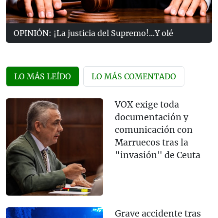
OPINIÓN: ¡La justicia del Supremo!...Y olé
LO MÁS LEÍDO
LO MÁS COMENTADO
VOX exige toda
documentación y
comunicación con
Marruecos tras la
"invasión" de Ceuta
Grave accidente tras