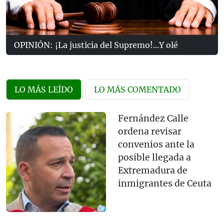
OPINIÓN: ¡La justicia del Supremo!...Y olé
LO MÁS LEÍDO
LO MÁS COMENTADO
Fernández Calle
ordena revisar
convenios ante la
posible llegada a
Extremadura de
inmigrantes de Ceuta