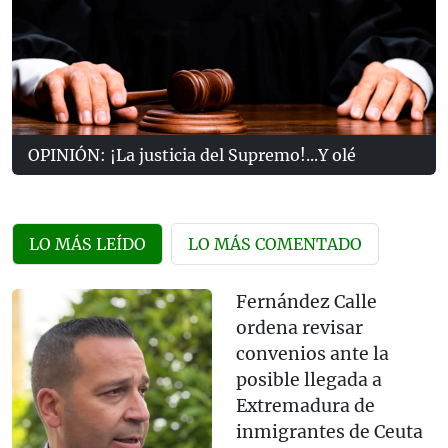
OPINIÓN: ¡La justicia del Supremo!...Y olé
LO MÁS LEÍDO
LO MÁS COMENTADO
Fernández Calle
ordena revisar
convenios ante la
posible llegada a
Extremadura de
inmigrantes de Ceuta