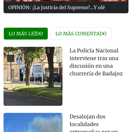
OPINIÓN: ¡La justicia del Supremo!...Y olé
LO MÁS LEÍDO
LO MÁS COMENTADO
La Policía Nacional
interviene tras una
discusión en una
churrería de Badajoz
Desalojan dos
localidades