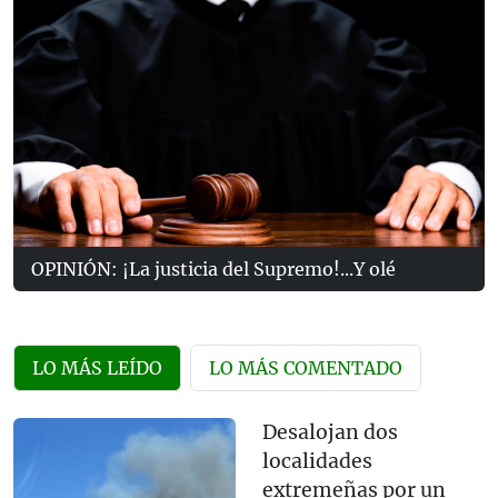
OPINIÓN: ¡La justicia del Supremo!...Y olé
LO MÁS LEÍDO
LO MÁS COMENTADO
Desalojan dos
localidades
extremeñas por un