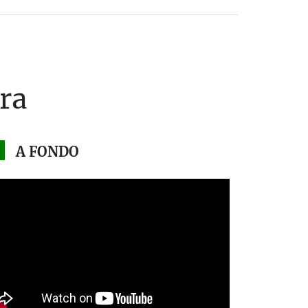
ra
A FONDO