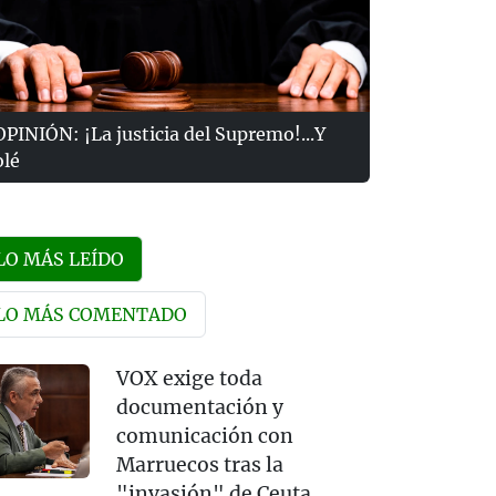
OPINIÓN: ¡La justicia del Supremo!...Y
olé
LO MÁS LEÍDO
LO MÁS COMENTADO
VOX exige toda
documentación y
comunicación con
Marruecos tras la
"invasión" de Ceuta