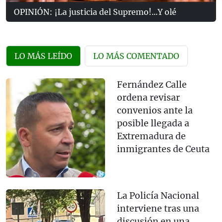
OPINIÓN: ¡La justicia del Supremo!...Y olé
LO MÁS LEÍDO
LO MÁS COMENTADO
Fernández Calle
ordena revisar
convenios ante la
posible llegada a
Extremadura de
inmigrantes de Ceuta
La Policía Nacional
interviene tras una
discusión en una