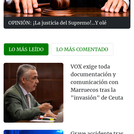
OPINIÓN: ¡La justicia del Supremo!...Y olé
LO MÁS LEÍDO
LO MÁS COMENTADO
VOX exige toda
documentación y
comunicación con
Marruecos tras la
"invasión" de Ceuta
Grave accidente tras