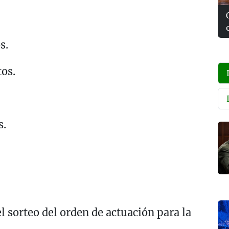
s.
os.
s.
l sorteo del orden de actuación para la