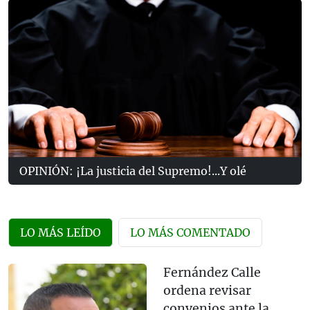
OPINIÓN: ¡La justicia del Supremo!...Y olé
LO MÁS LEÍDO
LO MÁS COMENTADO
Fernández Calle
ordena revisar
convenios ante la