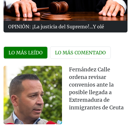
OPINIÓN: ¡La justicia del Supremo!...Y olé
LO MÁS LEÍDO
LO MÁS COMENTADO
Fernández Calle
ordena revisar
convenios ante la
posible llegada a
Extremadura de
inmigrantes de Ceuta